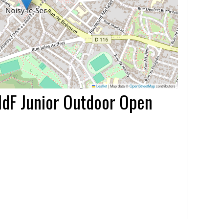
Leaflet
|
Map data ©
OpenStreetMap
contributors
dF Junior Outdoor Open