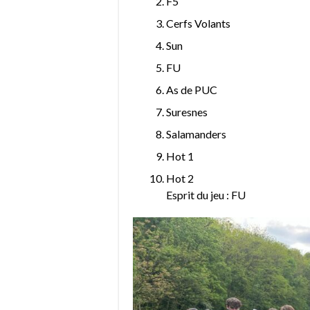
F5
Cerfs Volants
Sun
FU
As de PUC
Suresnes
Salamanders
Hot 1
Hot 2
Esprit du jeu : FU