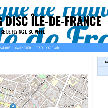
G DISC ÎLE-DE-FRANCE
SE DE FLYING DISC #FFFD
MATIONS
CALENDRIER
RÉSEAUX SOCIAUX
Da