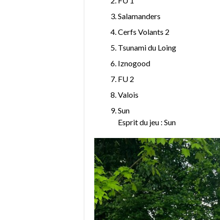
FU 1
Salamanders
Cerfs Volants 2
Tsunami du Loing
Iznogood
FU 2
Valois
Sun
Esprit du jeu : Sun