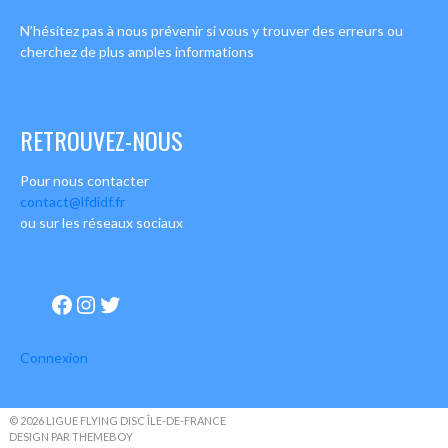
N’hésitez pas à nous prévenir si vous y trouver des erreurs ou
cherchez de plus amples informations
RETROUVEZ-NOUS
Pour nous contacter
contact@lfdidf.fr
ou sur les réseaux sociaux
Facebook
Instagram
Twitter
Connexion
© 2026 LIGUE FLYING DISC ÎLE-DE-FRANCE
DESIGN PAR THEMEBOY