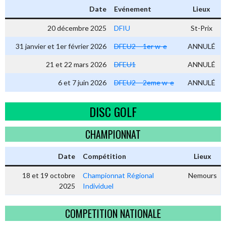
Date
Evénement
Lieux
20 décembre 2025
DFIU
St-Prix
31 janvier et 1er février 2026
DFEU2 – 1er w-e
ANNULÉ
21 et 22 mars 2026
DFEU1
ANNULÉ
6 et 7 juin 2026
DFEU2 – 2eme w-e
ANNULÉ
DISC GOLF
CHAMPIONNAT
Date
Compétition
Lieux
18 et 19 octobre
Championnat Régional
Nemours
2025
Individuel
COMPETITION NATIONALE