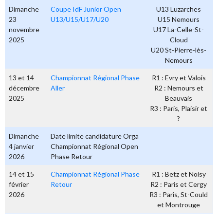
Dimanche
Coupe IdF Junior Open
U13 Luzarches
23
U13/U15/U17/U20
U15 Nemours
novembre
U17 La-Celle-St-
2025
Cloud
U20 St-Pierre-lès-
Nemours
13 et 14
Championnat Régional Phase
R1 : Evry et Valois
décembre
Aller
R2 : Nemours et
2025
Beauvais
R3 : Paris, Plaisir et
?
Dimanche
Date limite candidature Orga
4 janvier
Championnat Régional Open
2026
Phase Retour
14 et 15
Championnat Régional Phase
R1 : Betz et Noisy
février
Retour
R2 : Paris et Cergy
2026
R3 : Paris, St-Could
et Montrouge