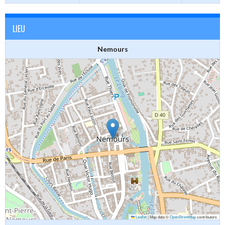
LIEU
Nemours
Leaflet
|
Map data ©
OpenStreetMap
contributors