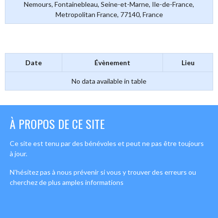
Nemours, Fontainebleau, Seine-et-Marne, Ile-de-France,
Metropolitan France, 77140, France
Date
Évènement
Lieu
No data available in table
À PROPOS DE CE SITE
Ce site est tenu par des bénévoles et peut ne pas être toujours
à jour.
N’hésitez pas à nous prévenir si vous y trouver des erreurs ou
cherchez de plus amples informations