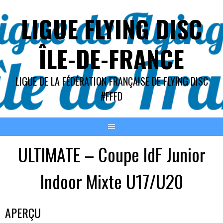
Aller
LIGUE FLYING DISC
au
contenu
ÎLE-DE-FRANCE
LIGUE DE LA FÉDÉRATION FRANÇAISE DE FLYING DISC
#FFFD
ULTIMATE – Coupe IdF Junior
Indoor Mixte U17/U20
APERÇU