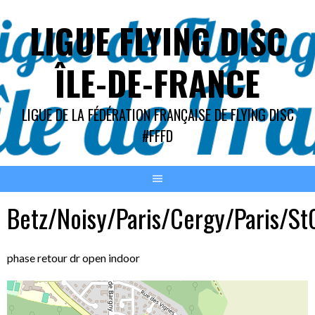
Aller
LIGUE FLYING DISC
au
contenu
ÎLE-DE-FRANCE
LIGUE DE LA FÉDÉRATION FRANÇAISE DE FLYING DISC
#FFFD
Betz/Noisy/Paris/Cergy/Paris/S
phase retour dr open indoor