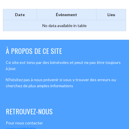
Date
Évènement
Lieu
No data available in table
À PROPOS DE CE SITE
Ce site est tenu par des bénévoles et peut ne pas être toujours
à jour.
N’hésitez pas à nous prévenir si vous y trouver des erreurs ou
cherchez de plus amples informations
RETROUVEZ-NOUS
Pour nous contacter
contact@lfdidf.fr