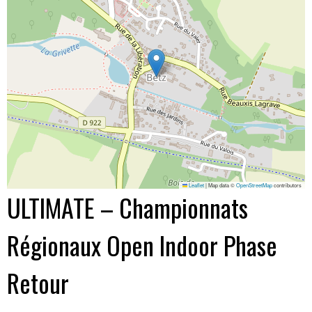
Leaflet
|
Map data ©
OpenStreetMap
contributors
ULTIMATE – Championnats
Régionaux Open Indoor Phase
Retour