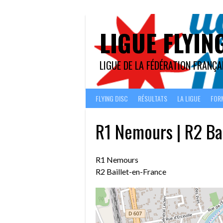
Aller
au
contenu
LIGUE FLYIN
LIGUE DE LA FÉDÉRATION FRANÇAI
FLYING DISC
RÉSULTATS
LA LIGUE
FOR
R1 Nemours | R2 Ba
R1 Nemours
R2 Baillet-en-France