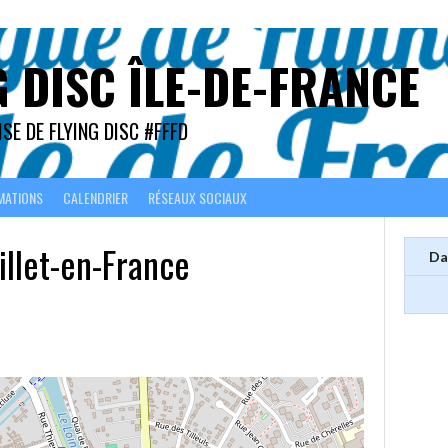
G DISC ÎLE-DE-FRANCE
SE DE FLYING DISC #FFFD
MATIONS
CALENDRIER
RÉSEAUX SOCIAUX
illet-en-France
Da