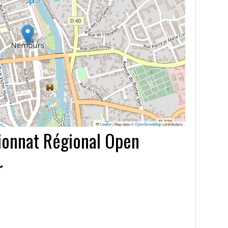
Leaflet
|
Map data ©
OpenStreetMap
contributors
onnat Régional Open
r