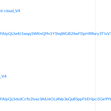
nt-cloud_V4
d/e/1FAIpQLSe4J1wqq1WKnQffn1Y1hqWGB2liwFDpHRRxry3TIsV
r_V4
/e/1FAIpQLSdsdCs9z2lvaz3A6J6OLiAVp3uQu85ppFbEHpci1Ge9Y